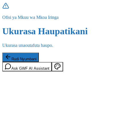
Ofisi ya Mkuu wa Mkoa Iringa
Ukurasa Haupatikani
Ukurasa unaoutafuta haupo.
Rudi Nyumbani
Ask GWF AI Assistant