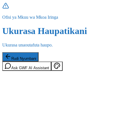
Ofisi ya Mkuu wa Mkoa Iringa
Ukurasa Haupatikani
Ukurasa unaoutafuta haupo.
Rudi Nyumbani
Ask GWF AI Assistant