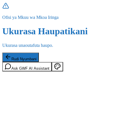
Ofisi ya Mkuu wa Mkoa Iringa
Ukurasa Haupatikani
Ukurasa unaoutafuta haupo.
Rudi Nyumbani
Ask GWF AI Assistant