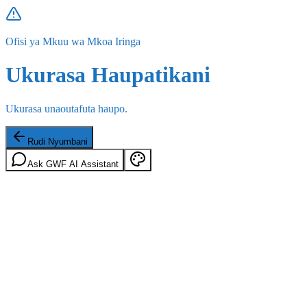
Ofisi ya Mkuu wa Mkoa Iringa
Ukurasa Haupatikani
Ukurasa unaoutafuta haupo.
Rudi Nyumbani
Ask GWF AI Assistant