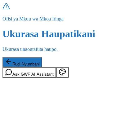
Ofisi ya Mkuu wa Mkoa Iringa
Ukurasa Haupatikani
Ukurasa unaoutafuta haupo.
Rudi Nyumbani
Ask GWF AI Assistant