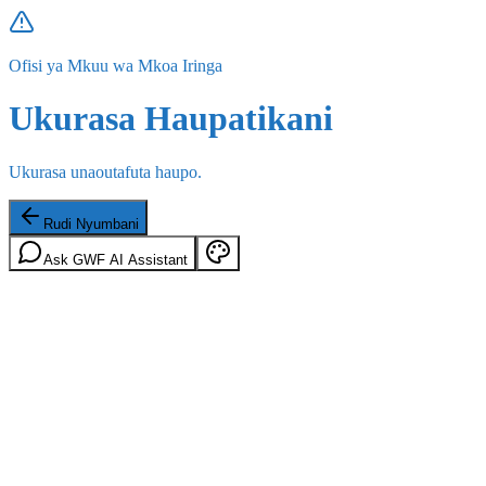
Ofisi ya Mkuu wa Mkoa Iringa
Ukurasa Haupatikani
Ukurasa unaoutafuta haupo.
Rudi Nyumbani
Ask GWF AI Assistant