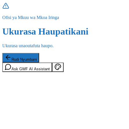
Ofisi ya Mkuu wa Mkoa Iringa
Ukurasa Haupatikani
Ukurasa unaoutafuta haupo.
Rudi Nyumbani
Ask GWF AI Assistant