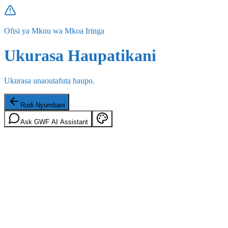
Ofisi ya Mkuu wa Mkoa Iringa
Ukurasa Haupatikani
Ukurasa unaoutafuta haupo.
Rudi Nyumbani
Ask GWF AI Assistant