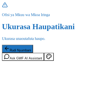
Ofisi ya Mkuu wa Mkoa Iringa
Ukurasa Haupatikani
Ukurasa unaoutafuta haupo.
Rudi Nyumbani
Ask GWF AI Assistant