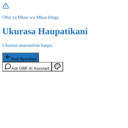
Ofisi ya Mkuu wa Mkoa Iringa
Ukurasa Haupatikani
Ukurasa unaoutafuta haupo.
Rudi Nyumbani
Ask GWF AI Assistant