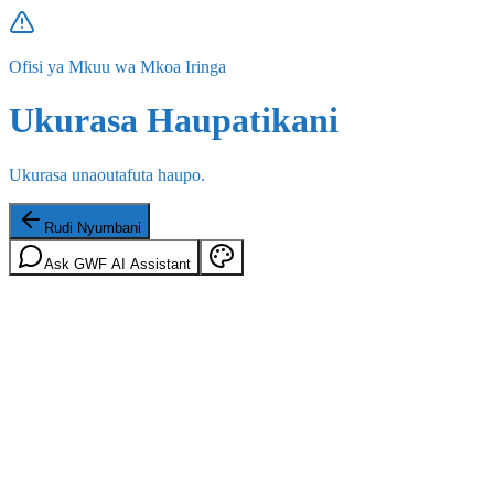
Ofisi ya Mkuu wa Mkoa Iringa
Ukurasa Haupatikani
Ukurasa unaoutafuta haupo.
Rudi Nyumbani
Ask GWF AI Assistant