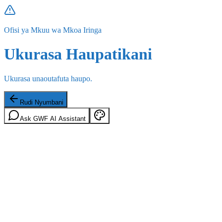
Ofisi ya Mkuu wa Mkoa Iringa
Ukurasa Haupatikani
Ukurasa unaoutafuta haupo.
Rudi Nyumbani
Ask GWF AI Assistant