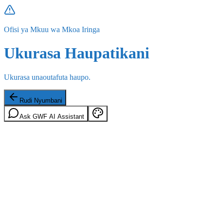
Ofisi ya Mkuu wa Mkoa Iringa
Ukurasa Haupatikani
Ukurasa unaoutafuta haupo.
Rudi Nyumbani
Ask GWF AI Assistant