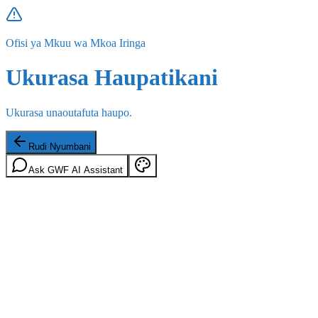
Ofisi ya Mkuu wa Mkoa Iringa
Ukurasa Haupatikani
Ukurasa unaoutafuta haupo.
Rudi Nyumbani
Ask GWF AI Assistant