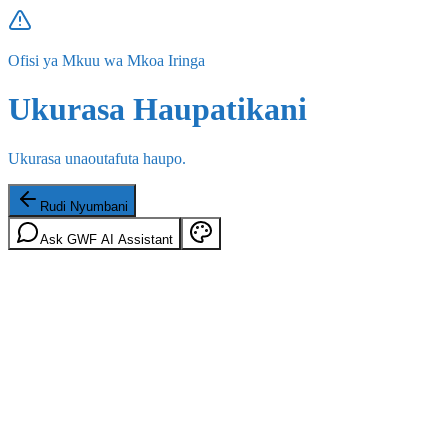
Ofisi ya Mkuu wa Mkoa Iringa
Ukurasa Haupatikani
Ukurasa unaoutafuta haupo.
Rudi Nyumbani
Ask GWF AI Assistant